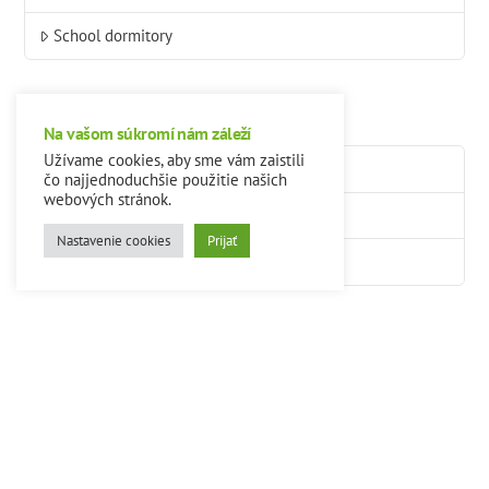
School dormitory
About school
Na vašom súkromí nám záleží
Užívame cookies, aby sme vám zaistili
Who we are
čo najjednoduchšie použitie našich
webových stránok.
Contacts
Nastavenie cookies
Prijať
Gallery
Quick contact
Stredná odborná škola Pod Bánošom
Pod Bánošom 80
974 11 Banská Bystrica
+421 48 4724514